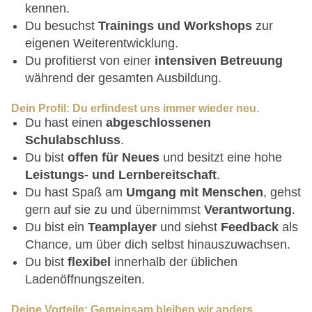
kennen.
Du besuchst
Trainings und Workshops
zur
eigenen Weiterentwicklung.
Du profitierst von einer
intensiven Betreuung
während der gesamten Ausbildung.
Dein Profil: Du erfindest uns immer wieder neu.
Du hast einen
abgeschlossenen
Schulabschluss
.
Du bist
offen für Neues
und besitzt eine hohe
Leistungs- und Lernbereitschaft
.
Du hast Spaß am
Umgang mit Menschen
, gehst
gern auf sie zu und übernimmst
Verantwortung
.
Du bist ein
Teamplayer
und siehst
Feedback
als
Chance, um über dich selbst hinauszuwachsen.
Du bist
flexibel
innerhalb der üblichen
Ladenöffnungszeiten.
Deine Vorteile: Gemeinsam bleiben wir anders.