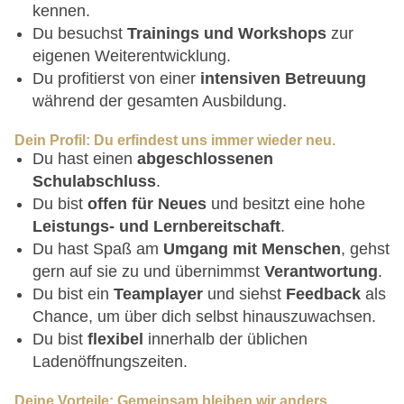
kennen.
Du besuchst
Trainings und Workshops
zur
eigenen Weiterentwicklung.
Du profitierst von einer
intensiven Betreuung
während der gesamten Ausbildung.
Dein Profil: Du erfindest uns immer wieder neu.
Du hast einen
abgeschlossenen
Schulabschluss
.
Du bist
offen für Neues
und besitzt eine hohe
Leistungs- und Lernbereitschaft
.
Du hast Spaß am
Umgang mit Menschen
, gehst
gern auf sie zu und übernimmst
Verantwortung
.
Du bist ein
Teamplayer
und siehst
Feedback
als
Chance, um über dich selbst hinauszuwachsen.
Du bist
flexibel
innerhalb der üblichen
Ladenöffnungszeiten.
Deine Vorteile: Gemeinsam bleiben wir anders.