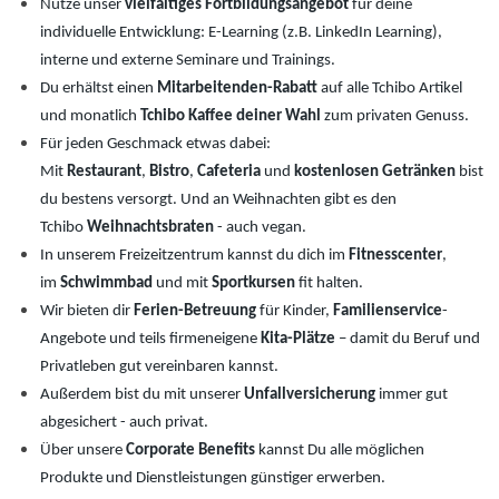
Nutze unser
vielfältiges Fortbildungsangebot
für deine
individuelle Entwicklung: E-Learning (z.B. LinkedIn Learning),
interne und externe Seminare und Trainings.
Du erhältst einen
Mitarbeitenden-Rabatt
auf alle Tchibo Artikel
und monatlich
Tchibo Kaffee deiner Wahl
zum privaten Genuss.
Für jeden Geschmack etwas dabei:
Mit
Restaurant
,
Bistro
,
Cafeteria
und
kostenlosen
Getränken
bist
du bestens versorgt. Und an Weihnachten gibt es den
Tchibo
Weihnachtsbraten
- auch vegan.
In unserem Freizeitzentrum kannst du dich im
Fitnesscenter
,
im
Schwimmbad
und mit
Sportkursen
fit halten.
Wir bieten dir
Ferien-Betreuung
für Kinder,
Familienservice
-
Angebote und teils firmeneigene
Kita-Plätze
– damit du Beruf und
Privatleben gut vereinbaren kannst.
Außerdem bist du mit unserer
Unfallversicherung
immer gut
abgesichert - auch privat.
Über unsere
Corporate Benefits
kannst Du alle möglichen
Produkte und Dienstleistungen günstiger erwerben.