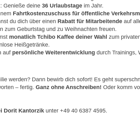
ig: Genieße deine
36 Urlaubstage
im Jahr.
einem
Fahrtkostenzuschuss für öffentliche Verkehrsmi
nnst du dich über einen
Rabatt für Mitarbeitende
auf all
ten zum Geburtstag und zu Weihnachten freuen.
mmst
monatlich Tchibo Kaffee deiner Wahl
zum private
nlose Heißgetränke.
h auf
persönliche Weiterentwicklung
durch Trainings, 
lie werden? Dann bewirb dich sofort! Es geht superschne
rten – fertig.
Ganz ohne Anschreiben!
Oder komm vorb
i Dorit Kantorzik
unter +49 40 6387 4595.