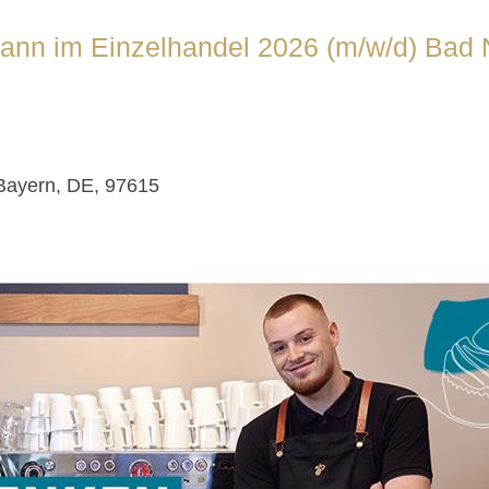
nn im Einzelhandel 2026 (m/w/d) Bad 
Bayern, DE, 97615