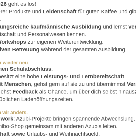
026
geht es los!
rer Produkte und
Leidenschaft
für guten Kaffee und gi
.
ungsreiche kaufmännische Ausbildung
und lernst
ve
tschaft und Personalwesen kennen.
Workshops
zur eigenen Weiterentwicklung.
siven Betreuung
während der gesamten Ausbildung.
r wieder neu.
nen Schulabschluss
.
esitzt eine hohe
Leistungs- und Lernbereitschaft
.
t Menschen
, gehst gern auf sie zu und übernimmst
Ver
iehst
Feedback
als Chance, um über dich selbst hinau
üblichen Ladenöffnungszeiten.
 wir anders.
mwork
: Azubi-Projekte bringen spannende Abwechslung, 
hibo-Shop gemeinsam mit anderen Azubis leiten.
halt
sowie Urlaubs- und Weihnachtsgeld.