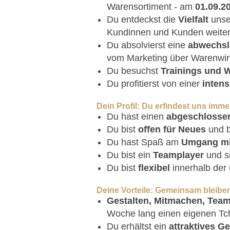
Warensortiment - am
01.09.2
Du entdeckst die
Vielfalt
unse
Kundinnen und Kunden weiter
Du absolvierst eine
abwechsl
vom Marketing über Warenwir
Du besuchst
Trainings und 
Du profitierst von einer
inten
Dein Profil: Du erfindest uns imme
Du hast einen
abgeschlosse
Du bist
offen für Neues
und b
Du hast Spaß am
Umgang mi
Du bist ein
Teamplayer
und s
Du bist
flexibel
innerhalb der 
Deine Vorteile: Gemeinsam bleiben
Gestalten, Mitmachen, Tea
Woche lang einen eigenen Tc
Du erhältst ein
attraktives Ge